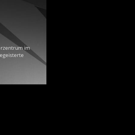
gerzentrum im
egeisterte