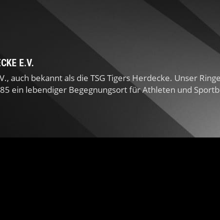
KE E.V.
V., auch bekannt als die TSG Tigers Herdecke. Unser Rin
985 ein lebendiger Begegnungsort für Athleten und Sportb