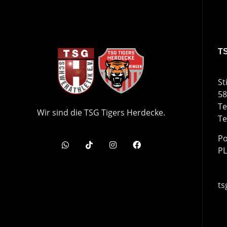
T
St
58
Te
Wir sind die TSG Tigers Herdecke.
Te
Po
PL
ts