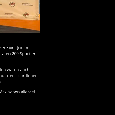
ere vier Junior
traten 200 Sportler
alen waren auch
nur den sportlichen
s.
äck haben alle viel