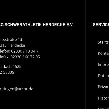
SG SCHWERATHLETIK HERDECKE E.V.
SERVIC
iftsstraße 13
Starts
313 Herdecke
lefon: 02330 / 13 34 7
Konta
lefax: 02330 / 60 72 95
Impr
stfach 1525
Z 58305
Daten
Priva
g-ringen@arcor.de
Histor